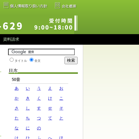
資料請求
タイトル
全文
50音
あ
い
う
え
お
か
き
く
け
こ
さ
し
す
せ
そ
た
ち
つ
て
と
な
に
の
は
ひ
ふ
へ
ほ