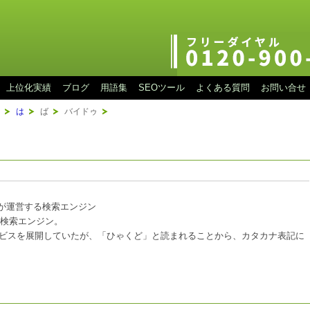
上位化実績
ブログ
用語集
SEOツール
よくある質問
お問い合せ
は
ば
バイドゥ
nc.が運営する検索エンジン
の検索エンジン。
ビスを展開していたが、「ひゃくど」と読まれることから、カタカナ表記に