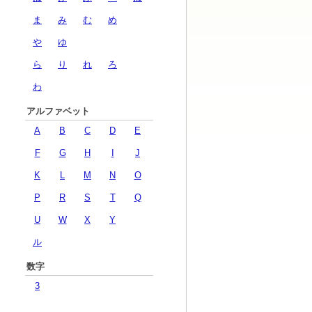
ま
み
む
め
や
ゆ
ら
り
れ
ろ
わ
アルファベット
A
B
C
D
E
F
G
H
I
J
K
L
M
N
O
P
R
S
T
Q
U
W
X
Y
ル
数字
3