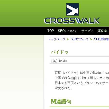
TOP
SEOについて
サービス
事例集
トップページ
SEOについて
SEO用語集
バイドゥ
【英】baidu
百度（バイドゥ）は中国のBaidu, I
中国ではGoogleを抑えて最大シェア
日本でも百度というブランド名でサー
変更された。
関連語句